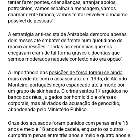
tentar fazer pontes, criar alianças, arranjar apoios,
patrocínios, vamos espalhar a mensagem, vamos
chamar gente branca, vamos tentar envolver o máximo
possível de pessoas”.
A estratégia anti-racista de Anizabela demorou apenas
dois meses até embater de frente num quotidiano de
macro-agressões. “Todas as denúncias que nos
chegavam eram de tal forma graves e doentias que
sermos moderados naquele contexto não era opção”.
A importância das
posições de força tornou-se ainda
mais evidente com o assassinato, em 1995, de Alcindo
Monteiro, português negro espancado até à morte por
um grupo de skinheads
. O crime sentou 17 arguidos no
banco dos réus, julgados por homicídio e ofensas
corporais, mas aliviados da acusação de genocídio,
abandonada pelo Ministério Público.
Onze dos acusados foram punidos com penas entre 16
anos e meio e 18 anos de cadeia, enquanto os outros
cumpriram penas entre três anos e meio e quatro anos e