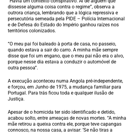
“Havia um contexto conspirativo. Aí de alguém que
dissesse alguma coisa contra o regime”, observa a
outrora criança, lembrando que a lógica repressiva e
persecutória semeada pela PIDE – Polícia Internacional
e de Defesa do Estado do Império ganhou raízes nos
territórios colonizados.
“O meu pai foi baleado à porta de casa, no passeio,
quando estava a sair do carro. A minha mãe sempre
disse que foi um engano, que o meu pai não era o alvo,
porque nesse dia estava a conduzir o automóvel de
outra pessoa”.
A execução aconteceu numa Angola pré-independente,
e forçou, em Junho de 1975, a mudança familiar para
Portugal. Para trás ficou toda e qualquer ilusão de
Justiça.
Apesar de o homicida ter sido identificado e detido,
acabou solto, entre ameaças de novas mortes. “A minha
mãe retirou a queixa contra ele, porque teve capangas
connosco, na nossa casa, a avisar: ‘Se não tiras a