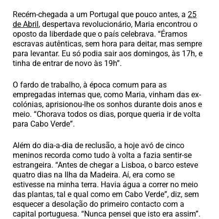
Recém-chegada a um Portugal que pouco antes, a
25
de Abril
, despertava revolucionário, Maria encontrou o
oposto da liberdade que o país celebrava. “Éramos
escravas autênticas, sem hora para deitar, mas sempre
para levantar. Eu só podia sair aos domingos, às 17h, e
tinha de entrar de novo às 19h”.
O fardo de trabalho, à época comum para as
empregadas internas que, como Maria, vinham das ex-
colónias, aprisionou-lhe os sonhos durante dois anos e
meio. “Chorava todos os dias, porque queria ir de volta
para Cabo Verde”.
Além do dia-a-dia de reclusão, a hoje avó de cinco
meninos recorda como tudo à volta a fazia sentir-se
estrangeira. “Antes de chegar a Lisboa, o barco esteve
quatro dias na Ilha da Madeira. Aí, era como se
estivesse na minha terra. Havia água a correr no meio
das plantas, tal e qual como em Cabo Verde”, diz, sem
esquecer a desolação do primeiro contacto com a
capital portuguesa. “Nunca pensei que isto era assim”.